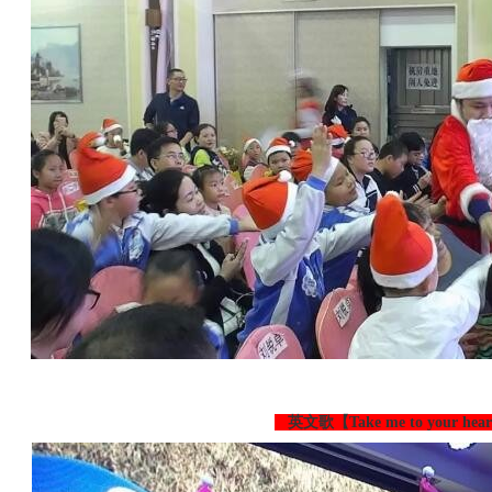
英文歌【Take me to your he