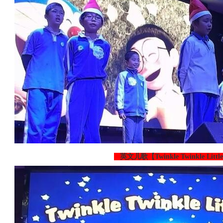
英文儿歌【Twinkle Twinkle Littl