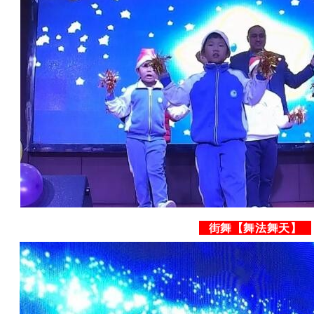
街舞【舞法舞天】